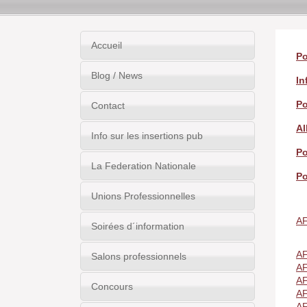
Accueil
Po
Blog / News
In
Po
Contact
Al
Info sur les insertions pub
Po
La Federation Nationale
Po
Unions Professionnelles
A
Soirées d´information
A
Salons professionnels
A
A
Concours
A
A