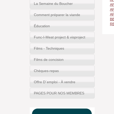
La Semaine du Boucher
AF
A
A
Comment préparer la viande
B
R
Éducation
Func-I-Meat project & visproject
Films - Techniques
Films de concision
Chèques-repas
Offre D´emploi - À vendre
PAGES POUR NOS MEMBRES