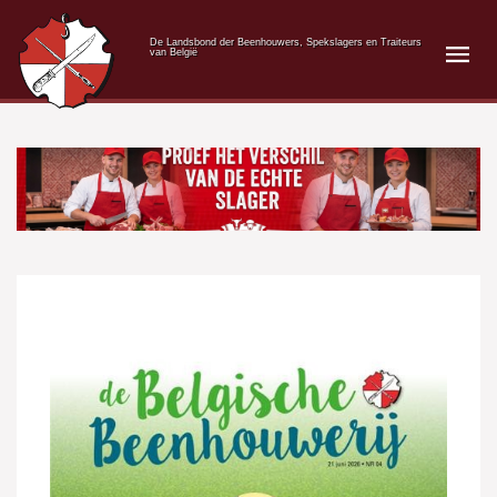
De Landsbond der Beenhouwers, Spekslagers en Traiteurs
van België