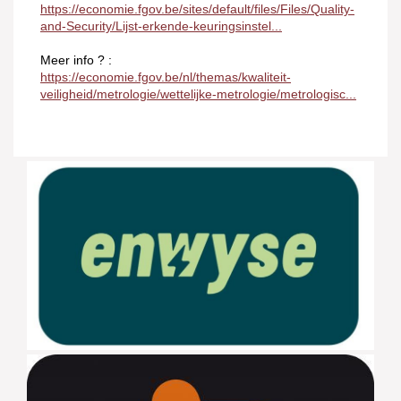
https://economie.fgov.be/sites/default/files/Files/Quality-
and-Security/Lijst-erkende-keuringsinstel...
Meer info ? :
https://economie.fgov.be/nl/themas/kwaliteit-
veiligheid/metrologie/wettelijke-metrologie/metrologisc...