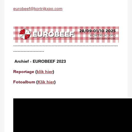
eurobeef@kortrijkxpo.com
-----------------------------------------------------------------------
---------------------
Archief - EUROBEEF 2023
Reportage
(
klik hier
)
Fotoalbum
(
Klik hier
)