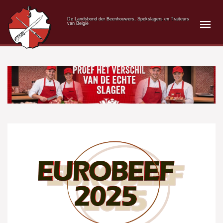
De Landsbond der Beenhouwers, Spekslagers en Traiteurs
van België