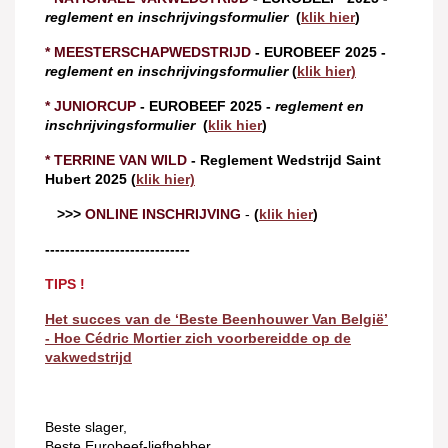
reglement en inschrijvingsformulier
(
klik hier
)
* MEESTERSCHAPWEDSTRIJD
-
EUROBEEF
2025 -
reglement en inschrijvingsformulier
(
klik hier)
* JUNIORCUP
- EUROBEEF 2025
-
reglement en
inschrijvingsformulier
(
klik hier
)
* TERRINE VAN WILD
- Reglement Wedstrijd Saint
Hubert 2025 (
klik hier)
>>>
ONLINE INSCHRIJVING
-
(
klik hier
)
-----------------------------
TIPS !
Het succes van de ‘Beste Beenhouwer Van België’
- Hoe Cédric Mortier zich voorbereidde op de
vakwedstrijd
Beste slager,
Beste Eurobeef-liefhebber,